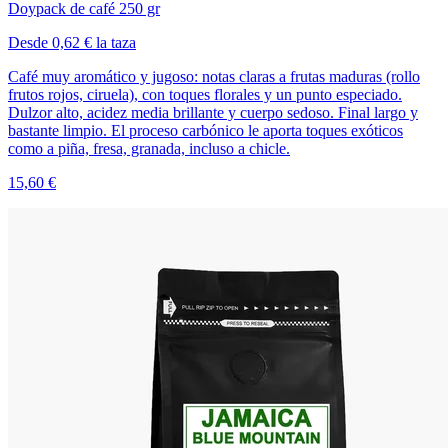
Doypack de café 250 gr
Desde 0,62 € la taza
Café muy aromático y jugoso: notas claras a frutas maduras (rollo
frutos rojos, ciruela), con toques florales y un punto especiado.
Dulzor alto, acidez media brillante y cuerpo sedoso. Final largo y
bastante limpio. El proceso carbónico le aporta toques exóticos
como a piña, fresa, granada, incluso a chicle.
15,60 €