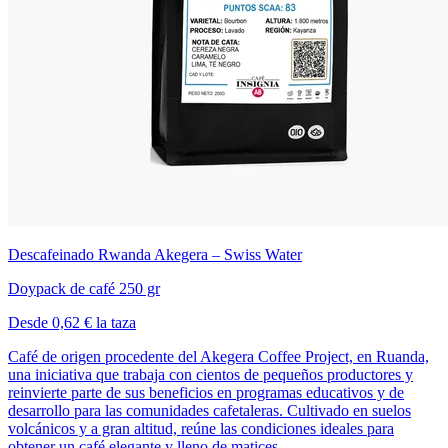
Descafeinado Rwanda Akegera – Swiss Water
Doypack de café 250 gr
Desde 0,62 € la taza
Café de origen procedente del Akegera Coffee Project, en Ruanda,
una iniciativa que trabaja con cientos de pequeños productores y
reinvierte parte de sus beneficios en programas educativos y de
desarrollo para las comunidades cafetaleras. Cultivado en suelos
volcánicos y a gran altitud, reúne las condiciones ideales para
obtener un café elegante y lleno de matices.