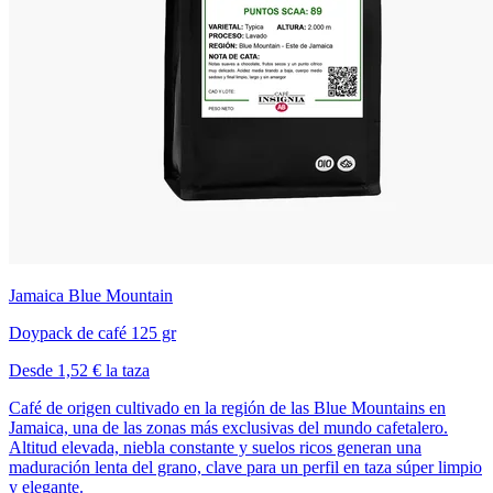
Jamaica Blue Mountain
Doypack de café 125 gr
Desde 1,52 € la taza
Café de origen cultivado en la región de las Blue Mountains en
Jamaica, una de las zonas más exclusivas del mundo cafetalero.
Altitud elevada, niebla constante y suelos ricos generan una
maduración lenta del grano, clave para un perfil en taza súper limpio
y elegante.