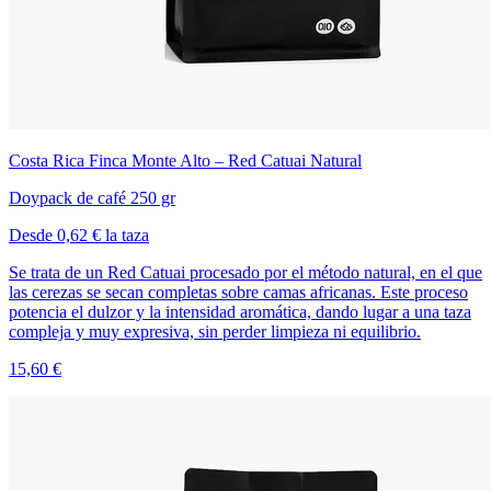
Costa Rica Finca Monte Alto – Red Catuai Natural
Doypack de café 250 gr
Desde 0,62 € la taza
Se trata de un Red Catuai procesado por el método natural, en el que
las cerezas se secan completas sobre camas africanas. Este proceso
potencia el dulzor y la intensidad aromática, dando lugar a una taza
compleja y muy expresiva, sin perder limpieza ni equilibrio.
15,60 €