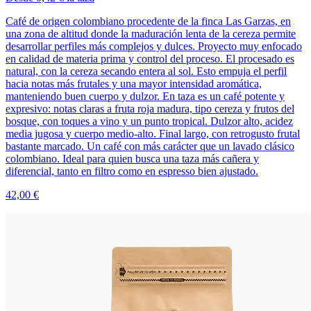
Café de origen colombiano procedente de la finca Las Garzas, en
una zona de altitud donde la maduración lenta de la cereza permite
desarrollar perfiles más complejos y dulces. Proyecto muy enfocado
en calidad de materia prima y control del proceso. El procesado es
natural, con la cereza secando entera al sol. Esto empuja el perfil
hacia notas más frutales y una mayor intensidad aromática,
manteniendo buen cuerpo y dulzor. En taza es un café potente y
expresivo: notas claras a fruta roja madura, tipo cereza y frutos del
bosque, con toques a vino y un punto tropical. Dulzor alto, acidez
media jugosa y cuerpo medio-alto. Final largo, con retrogusto frutal
bastante marcado. Un café con más carácter que un lavado clásico
colombiano. Ideal para quien busca una taza más cañera y
diferencial, tanto en filtro como en espresso bien ajustado.
42,00 €