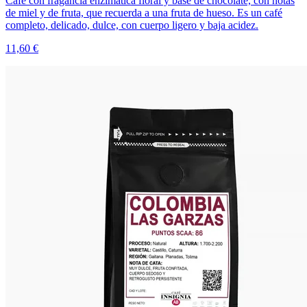
Café con fragancia enzimática floral y base de chocolate, con notas
de miel y de fruta, que recuerda a una fruta de hueso. Es un café
completo, delicado, dulce, con cuerpo ligero y baja acidez.
11,60 €