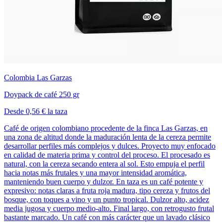
Colombia Las Garzas
Doypack de café 250 gr
Desde 0,56 € la taza
Café de origen colombiano procedente de la finca Las Garzas, en
una zona de altitud donde la maduración lenta de la cereza permite
desarrollar perfiles más complejos y dulces. Proyecto muy enfocado
en calidad de materia prima y control del proceso. El procesado es
natural, con la cereza secando entera al sol. Esto empuja el perfil
hacia notas más frutales y una mayor intensidad aromática,
manteniendo buen cuerpo y dulzor. En taza es un café potente y
expresivo: notas claras a fruta roja madura, tipo cereza y frutos del
bosque, con toques a vino y un punto tropical. Dulzor alto, acidez
media jugosa y cuerpo medio-alto. Final largo, con retrogusto frutal
bastante marcado. Un café con más carácter que un lavado clásico