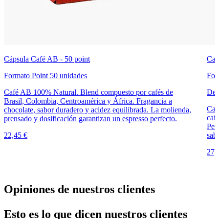
Cápsula Café AB - 50 point
Caf
Formato Point 50 unidades
For
Café AB 100% Natural. Blend compuesto por cafés de
Des
Brasil, Colombia, Centroamérica y África. Fragancia a
Caf
chocolate, sabor duradero y acidez equilibrada. La molienda,
caf
prensado y dosificación garantizan un espresso perfecto.
Perf
22,45 €
sab
27,
Opiniones de nuestros clientes
Esto es lo que dicen nuestros clientes