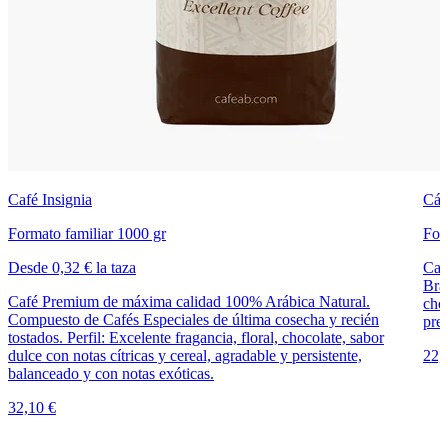
Café Insignia
Cáp
Formato familiar 1000 gr
For
Desde 0,32 € la taza
Caf
Bra
Café Premium de máxima calidad 100% Arábica Natural.
cho
Compuesto de Cafés Especiales de última cosecha y recién
pren
tostados. Perfil: Excelente fragancia, floral, chocolate, sabor
dulce con notas cítricas y cereal, agradable y persistente,
22,
balanceado y con notas exóticas.
32,10 €