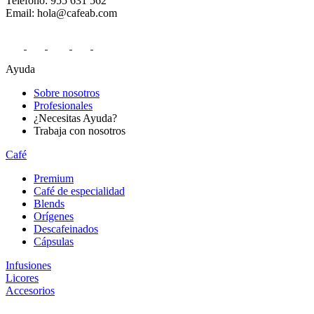
Teléfono: 955 631 562
Email: hola@cafeab.com
Ayuda
Sobre nosotros
Profesionales
¿Necesitas Ayuda?
Trabaja con nosotros
Café
Premium
Café de especialidad
Blends
Orígenes
Descafeinados
Cápsulas
Infusiones
Licores
Accesorios